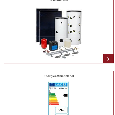
Solarthermie
Energieeffizienzlabel