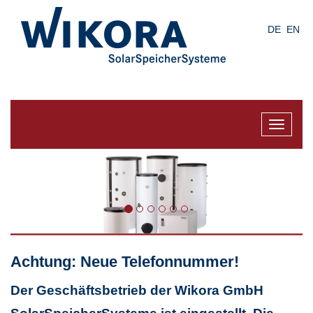
Skip
to
DE
EN
main
content
Toggle
navigat
Achtung: Neue Telefonnummer!
Der Geschäftsbetrieb der Wikora GmbH