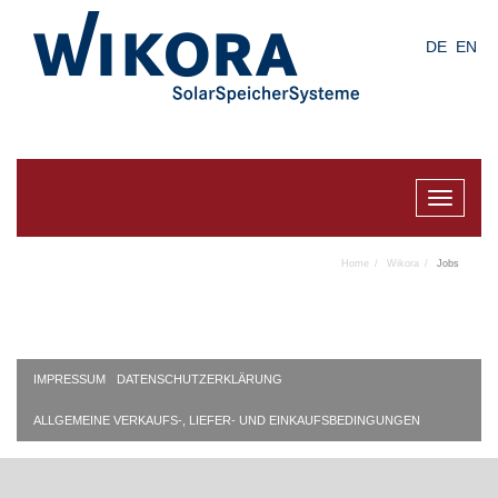
Skip
to
DE
EN
main
content
Toggle
navigat
Home
Wikora
Jobs
IMPRESSUM
DATENSCHUTZERKLÄRUNG
ALLGEMEINE VERKAUFS-, LIEFER- UND EINKAUFSBEDINGUNGEN