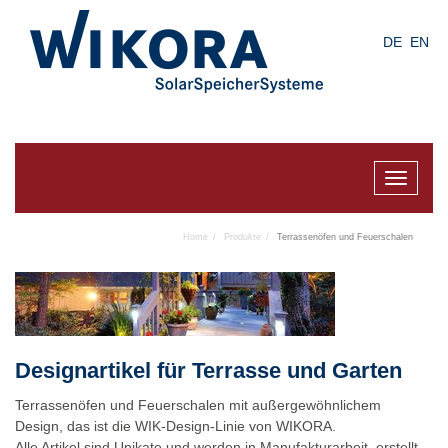
Skip
to
DE
EN
main
content
Toggle
navigat
Home
Produkte
Terrassenöfen und Feuerschalen
Designartikel für Terrasse und Garten
Terrassenöfen und Feuerschalen mit außergewöhnlichem
Design, das ist die WIK-Design-Linie von WIKORA.
Alle Artikel sind Unikate und werden in Manufakturarbeit erstellt.