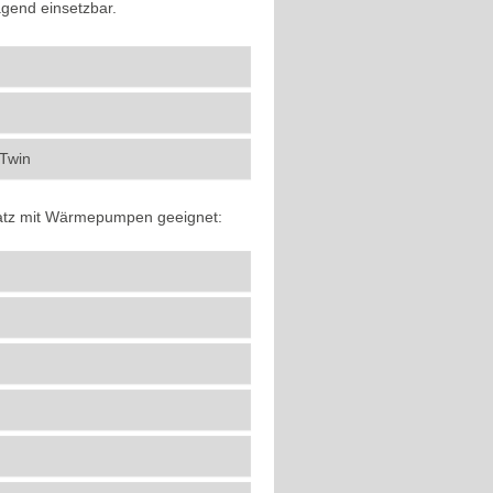
gend einsetzbar.
Twin
nsatz mit Wärmepumpen geeignet: