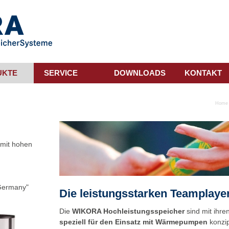
UKTE
SERVICE
DOWNLOADS
KONTAKT
Home
 mit hohen
 Germany"
Die leistungsstarken Teamplaye
Die
WIKORA Hochleistungsspeicher
sind mit ihr
speziell
für den Einsatz mit Wärmepumpen
konzip