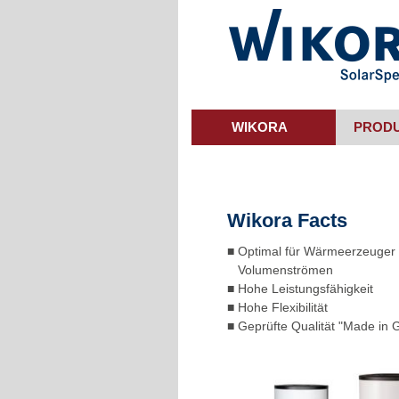
Skip
to
main
content
WIKORA
PROD
Wikora Facts
■ Optimal für Wärmeerzeuger
Volumenströmen
■ Hohe Leistungsfähigkeit
■ Hohe Flexibilität
■ Geprüfte Qualität "Made in