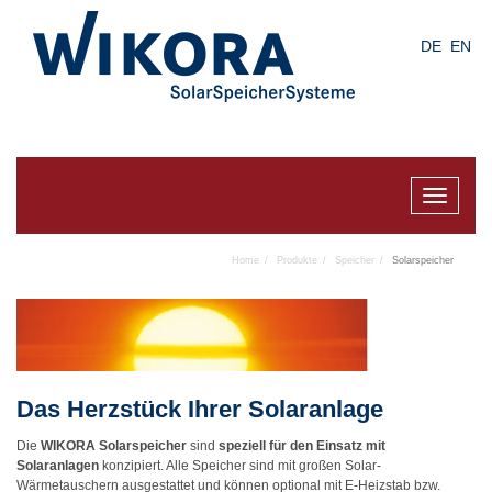
Skip
to
DE
EN
main
content
Toggle
navigat
Home
Produkte
Speicher
Solarspeicher
Das Herzstück Ihrer Solaranlage
Die
WIKORA Solarspeicher
sind
speziell
für den Einsatz mit
Solaranlagen
konzipiert. Alle Speicher sind mit großen Solar-
Wärmetauschern ausgestattet und können optional mit E-Heizstab bzw.