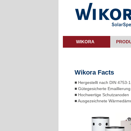
Skip
to
main
content
WIKORA
PROD
Wikora Facts
■ Hergestellt nach DIN 4753-1
■ Gütegesicherte Emaillierung
■ Hochwertige Schutzanoden
■ Ausgezeichnete Wärmedä