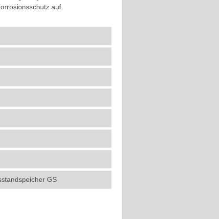
orrosionsschutz auf.
sstandspeicher GS