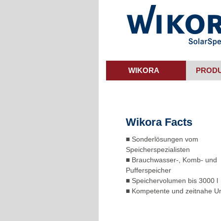
Skip
to
main
content
WIKORA
PROD
Wikora Facts
■ Sonderlösungen vom
Speicherspezialisten
■ Brauchwasser-, Komb- und
Pufferspeicher
■ Speichervolumen bis 3000 l
■ Kompetente und zeitnahe 