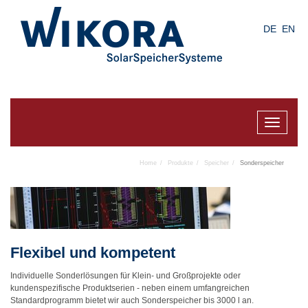
Skip
to
DE
EN
main
content
Toggle
navigat
Home
Produkte
Speicher
Sonderspeicher
Flexibel und kompetent
Individuelle Sonderlösungen für Klein- und Großprojekte oder
kundenspezifische Produktserien - neben einem umfangreichen
Standardprogramm bietet wir auch Sonderspeicher bis 3000 l an.