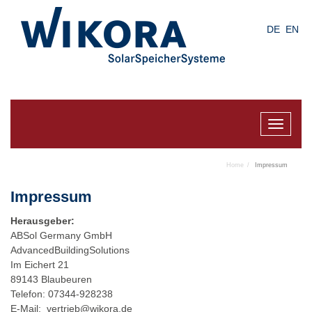
Skip
to
DE
EN
main
content
Toggle
navigat
Home
Impressum
Impressum
Herausgeber:
ABSol Germany GmbH
AdvancedBuildingSolutions
Im Eichert 21
89143 Blaubeuren
Telefon: 07344-928238
E-Mail:
vertrieb@wikora.de