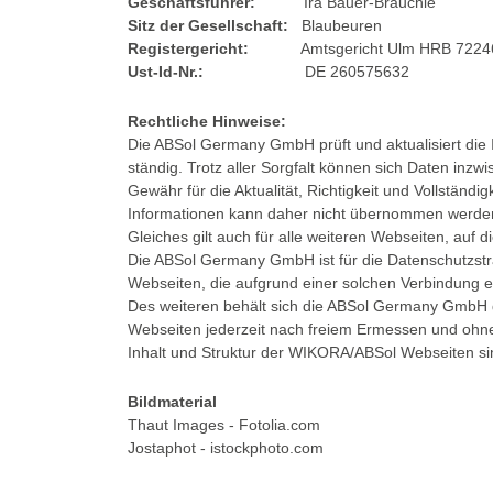
Geschäftsführer:
Ira Bauer-Brauchle
Sitz der Gesellschaft:
Blaubeuren
Registergericht:
Amtsgericht Ulm HRB 7224
Ust-Id-Nr.:
DE 260575632
Rechtliche Hinweise:
Die ABSol Germany GmbH prüft und aktualisiert die 
ständig. Trotz aller Sorgfalt können sich Daten inzw
Gewähr für die Aktualität, Richtigkeit und Vollständig
Informationen kann daher nicht übernommen werde
Gleiches gilt auch für alle weiteren Webseiten, auf d
Die ABSol Germany GmbH ist für die Datenschutzstra
Webseiten, die aufgrund einer solchen Verbindung er
Des weiteren behält sich die ABSol Germany GmbH da
Webseiten jederzeit nach freiem Ermessen und ohn
Inhalt und Struktur der WIKORA/ABSol Webseiten sin
Bildmaterial
Thaut Images
- Fotolia.com
Jostaphot
- istockphoto.com