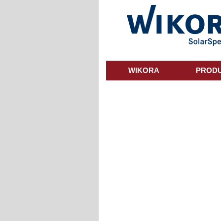
Skip
to
main
content
WIKORA
PROD