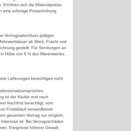
n. Erhöhen sich die Materialpreise
 eine sofortige Preiserhöhung
i Vertragsabschluss gültigen
e Mehrwertsteuer ab Werk. Fracht und
echnung gestellt. Für Sendungen an
ag in Höhe von 5 % des Warenwertes
tete Lieferungen berechtigen nicht
hadensersatzansprüchen.
ng ist der Käufer erst nach
n Nachfrist berechtigt, vom
zum Fristablauf versandbereit
t vom gesamten Vertrag nur möglich,
n Interesse ist. Bei Verzugsschäden
ossen. Ereignisse höherer Gewalt,