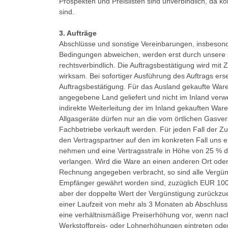
Prospekten und Preislisten sind unverbindlich, da k
sind.
3. Aufträge
Abschlüsse und sonstige Vereinbarungen, insbesond
Bedingungen abweichen, werden erst durch unsere sc
rechtsverbindlich. Die Auftragsbestätigung wird mit
wirksam. Bei sofortiger Ausführung des Auftrags ers
Auftragsbestätigung. Für das Ausland gekaufte Ware
angegebene Land geliefert und nicht im Inland verw
indirekte Weiterleitung der im Inland gekauften Ware
Allgasgeräte dürfen nur an die vom örtlichen Gasv
Fachbetriebe verkauft werden. Für jeden Fall der Zu
den Vertragspartner auf den im konkreten Fall uns
nehmen und eine Vertragsstrafe in Höhe von 25 % d
verlangen. Wird die Ware an einen anderen Ort oder
Rechnung angegeben verbracht, so sind alle Verg
Empfänger gewährt worden sind, zuzüglich EUR 100,
aber der doppelte Wert der Vergünstigung zurückzuer
einer Laufzeit von mehr als 3 Monaten ab Abschluss
eine verhältnismäßige Preiserhöhung vor, wenn nac
Werkstoffpreis- oder Lohnerhöhungen eintreten oder