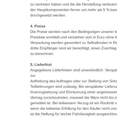
zu vertreten haben und die die Herstellung verteuer
der Hauptkomponenten ferner um mehr als 5 % kann
durchgesetzt werden.
4. Preise
Die Preise werden nach den Bedingungen unserer be
Preisliste ermittelt und verstehen sich in Euro ohn
Verpackung werden gesondert zu Selbstkosten in R
dritte Empfänger sind wir berechtigt, einen Zuschl
zu berechnen.
5. Lieferfrist
Angegebene Lieferfristen sind unverbindlich. Verspä
zur
Aufhebung des Auftrages oder zur Stellung von Sc
Teillieferungen sind zulässig. Bei verspäteter Lieferu
Inverzugsetzung und Einräumung einer angemessene
Vertrag zurückzutreten, insoweit die Ware nicht bis 
gemeldet ist. Bei teilweisem Verzug ist ein Rücktrit
wenn die teilweise Erfüllung für den Käufer nicht vo
ist die Haftung für leichte Fahrlässigkeit ausgeschl