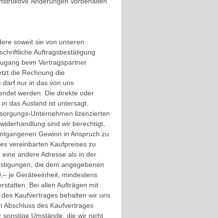
onstruktive Änderungen vorbehalten
ere soweit sie von unseren
hriftliche Auftragsbestätigung
 Zugang beim Vertragspartner
etzt die Rechnung die
 darf nur in das von uns
endet werden. Die direkte oder
 in das Ausland ist untersagt.
ersorgungs-Unternehmen lizenzierten
widerhandlung sind wir berechtigt,
 entgangenen Gewinn in Anspruch zu
es vereinbarten Kaufpreises zu
 eine andere Adresse als in der
ünstigungen, die dem angegebenen
– je Geräteeinheit, mindestens
statten. Bei allen Aufträgen mit
 des Kaufvertrages behalten wir uns
h Abschluss des Kaufvertrages
 sonstige Umstände, die wir nicht