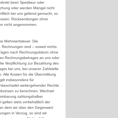
irekt beim Spediteur oder
suchung oder werden Mängel nicht
iftlich bei uns geltend gemacht, so
hlossen. Rücksendungen ohne
den nicht angenommen.
hne Mehrwertsteuer. Die
. Rechnungen sind – soweit nichts
 30 Tagen nach Rechnungsdatum ohne
 des Rechnungsbetrages an uns oder
 Die Verpflichtung zur Bezahlung des
ages bei uns, bei unserer Zahlstelle
. Alle Kosten für die Übermittlung
gilt insbesondere für
 unbeschadet weitergehender Rechte
ankzinsen zu berechnen. Wechsel
ereinbarung zahlungshalber
elten stets vorbehaltlich der
, an dem wir über den Gegenwert
ngen in Verzug, so sind wir