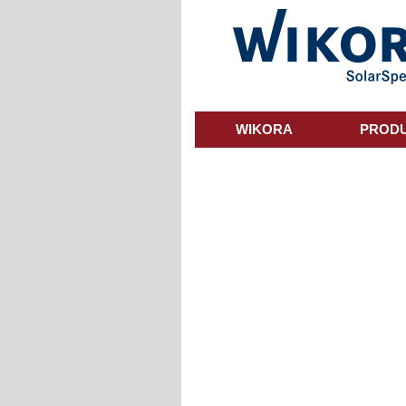
Skip
to
main
content
WIKORA
PROD