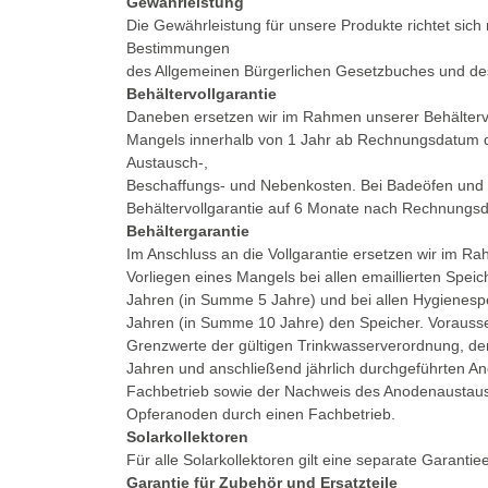
Gewährleistung
Die Gewährleistung für unsere Produkte richtet sich
Bestimmungen
des Allgemeinen Bürgerlichen Gesetzbuches und d
Behältervollgarantie
Daneben ersetzen wir im Rahmen unserer Behältervol
Mangels innerhalb von 1 Jahr ab Rechnungsdatum d
Austausch-,
Beschaffungs- und Nebenkosten. Bei Badeöfen und D
Behältervollgarantie auf 6 Monate nach Rechnungs
Behältergarantie
Im Anschluss an die Vollgarantie ersetzen wir im R
Vorliegen eines Mangels bei allen emaillierten Spei
Jahren (in Summe 5 Jahre) und bei allen Hygienespe
Jahren (in Summe 10 Jahre) den Speicher. Vorausset
Grenzwerte der gültigen Trinkwasserverordnung, de
Jahren und anschließend jährlich durchgeführten A
Fachbetrieb sowie der Nachweis des Anodenaustaus
Opferanoden durch einen Fachbetrieb.
Solarkollektoren
Für alle Solarkollektoren gilt eine separate Garantie
Garantie für Zubehör und Ersatzteile