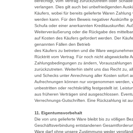
berechtigt, vom Vertrag zurückzutreten oder Schade
verlangen. Dies gilt auch bei unbefriedigenden Aus
Käufers, wobei für bereits gelieferte Waren Zahlung 
werden kann. Für den Beweis negativer Auskünfte 
Schufa oder einer anerkannten Kreditauskunftei. A
Weiterveräußerung oder die Rückgabe des mittelbar
auf Kosten des Käufers gefordert werden. Der Käufer
genannten Fällen den Betrieb
des Käufers zu betreten und die Ware wegzunehmen;
Rücktritt vom Vertrag. Für noch nicht abgewickelte Au
Zahlungsbedingungen zu ändern, Vorauszahlungen 
zurückzutreten. Weiterhin steht uns das Recht zu, 
und Schecks unter Anrechnung aller Kosten sofort 
Aufrechnungen können nur vorgenommen werden, 
unbestritten oder rechtskräftig festgestellt ist. Lei
aus früheren Verträgen sind ausgeschlossen. Eventue
Verrechnungs-Gutschriften. Eine Rückzahlung ist au
11. Eigentumsvorbehalt
Die von uns gelieferte Ware bleibt bis zu völligen B
Geschäftsverbindung entstandenen Gesamtforderun
Ware darf ohne unsere Zustimmung weder verpfänd