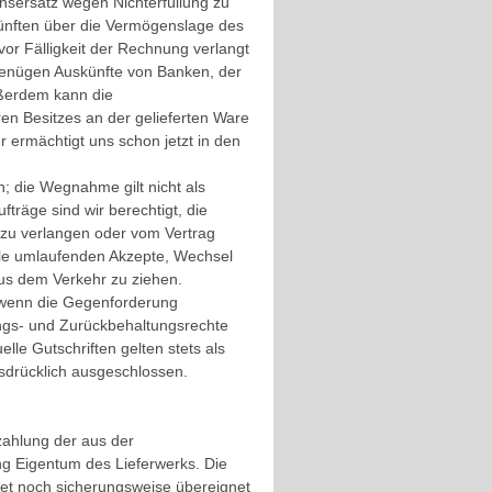
nsersatz wegen Nichterfüllung zu
künften über die Vermögenslage des
vor Fälligkeit der Rechnung verlangt
genügen Auskünfte von Banken, der
ußerdem kann die
en Besitzes an der gelieferten Ware
 ermächtigt uns schon jetzt in den
 die Wegnahme gilt nicht als
fträge sind wir berechtigt, die
zu verlangen oder vom Vertrag
alle umlaufenden Akzepte, Wechsel
aus dem Verkehr zu ziehen.
wenn die Gegenforderung
stungs- und Zurückbehaltungsrechte
lle Gutschriften gelten stets als
sdrücklich ausgeschlossen.
ezahlung der aus der
g Eigentum des Lieferwerks. Die
et noch sicherungsweise übereignet