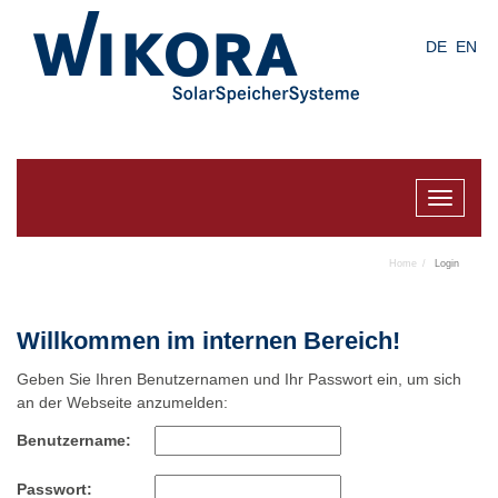
Skip
to
DE
EN
main
content
Toggle
navigat
Home
Login
Willkommen im internen Bereich!
Geben Sie Ihren Benutzernamen und Ihr Passwort ein, um sich
an der Webseite anzumelden:
Benutzername:
Passwort: