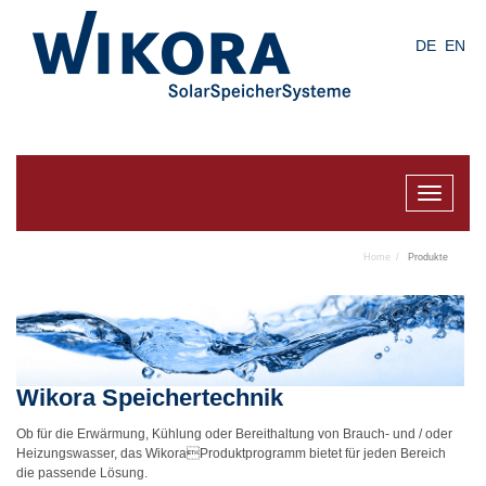
Skip
to
DE
EN
main
content
Toggle
navigat
Home
Produkte
Wikora Speichertechnik
Ob für die Erwärmung, Kühlung oder Bereithaltung von Brauch- und / oder
Heizungswasser, das WikoraProduktprogramm bietet für jeden Bereich
die passende Lösung.