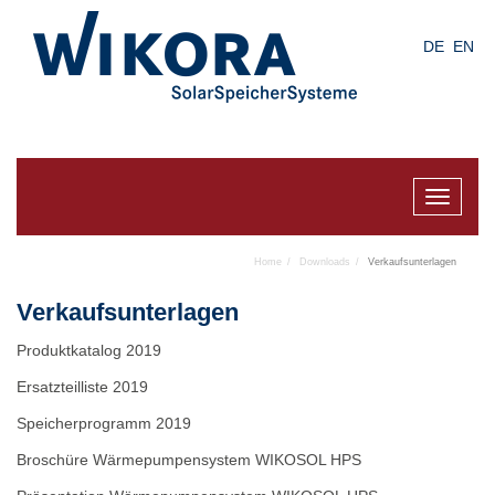
Skip
to
DE
EN
main
content
Toggle
navigat
Home
Downloads
Verkaufsunterlagen
Verkaufsunterlagen
Produktkatalog 2019
Ersatzteilliste 2019
Speicherprogramm 2019
Broschüre Wärmepumpensystem WIKOSOL HPS