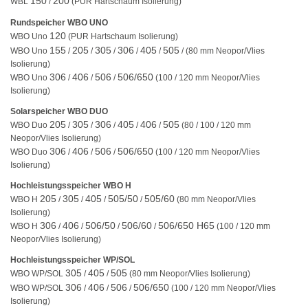
150
200
WBL
/
(PUR Hartschaum Isolierung)
Rundspeicher WBO UNO
120
WBO Uno
(PUR Hartschaum Isolierung)
155
205
305
306
405
505
WBO Uno
/
/
/
/
/
/ (80 mm Neopor/Vlies
Isolierung)
306
406
506
506/650
WBO Uno
/
/
/
(100 / 120 mm Neopor/Vlies
Isolierung)
Solarspeicher WBO DUO
205
305
306
405
406
505
WBO Duo
/
/
/
/
/
(80 / 100 / 120 mm
Neopor/Vlies Isolierung)
306
406
506
506/650
WBO Duo
/
/
/
(100 / 120 mm Neopor/Vlies
Isolierung)
Hochleistungsspeicher WBO H
205
305
405
505/50
505/60
WBO H
/
/
/
/
(80 mm Neopor/Vlies
Isolierung)
306
406
506/50
506/60
506/650 H65
WBO H
/
/
/
/
(100 / 120 mm
Neopor/Vlies Isolierung)
Hochleistungsspeicher WP/SOL
305
405
505
WBO WP/SOL
/
/
(80 mm Neopor/Vlies Isolierung)
306
406
506
506/650
WBO WP/SOL
/
/
/
(100 / 120 mm Neopor/Vlies
Isolierung)