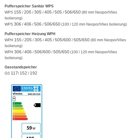
Pufferspeicher Sanitär WPS
155
205
305
405
505
506/650
WPS
/
/
/
/
/
(80 mm Neopor/Vlies
Isolierung)
306
406
506
506/650
WPS
/
/
/
(100 / 120 mm Neopor/Vlies Isolierung)
Pufferspeicher Heizung WPH
155
205
305
405
505/600
505/650
WPH
/
/
/
/
/
(80 mm Neopor/Vlies
Isolierung)
306
406
506/600
505/650
WPH
/
/
/
(100 / 120 mm Neopor/Vlies
Isolierung)
Gasstandspeicher
117
152
192
GS
/
/