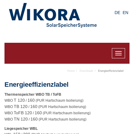
Skip
to
DE
EN
main
content
Toggle
navigat
Home
Downloads
Energieeffizienzlabel
Energieeffizienzlabel
Thermenspeicher WBO TB / ToFB
T 120
160
WBO
/
(PUR Hartschaum Isolierung)
TB 120
160
WBO
/
(PUR Hartschaum Isolierung)
ToFB 120
160
WBO
/
(PUR Hartschaum Isolierung)
TN 120
160
WBO
/
(PUR Hartschaum Isolierung)
Liegespeicher WBL