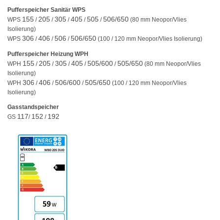
Pufferspeicher Sanitär WPS
155
205
305
405
505
506/650
WPS
/
/
/
/
/
(80 mm Neopor/Vlies
Isolierung)
306
406
506
506/650
WPS
/
/
/
(100 / 120 mm Neopor/Vlies Isolierung)
Pufferspeicher Heizung WPH
155
205
305
405
505/600
505/650
WPH
/
/
/
/
/
(80 mm Neopor/Vlies
Isolierung)
306
406
506/600
505/650
WPH
/
/
/
(100 / 120 mm Neopor/Vlies
Isolierung)
Gasstandspeicher
117
152
192
GS
/
/