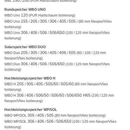
150
200
WBL
/
(PUR Hartschaum Isolierung)
Rundspeicher WBO UNO
120
WBO Uno
(PUR Hartschaum Isolierung)
155
205
305
306
405
505
WBO Uno
/
/
/
/
/
/ (80 mm Neopor/Vlies
Isolierung)
306
406
506
506/650
WBO Uno
/
/
/
(100 / 120 mm Neopor/Vlies
Isolierung)
Solarspeicher WBO DUO
205
305
306
405
406
505
WBO Duo
/
/
/
/
/
(80 / 100 / 120 mm
Neopor/Vlies Isolierung)
306
406
506
506/650
WBO Duo
/
/
/
(100 / 120 mm Neopor/Vlies
Isolierung)
Hochleistungsspeicher WBO H
205
305
405
505/50
505/60
WBO H
/
/
/
/
(80 mm Neopor/Vlies
Isolierung)
306
406
506/50
506/60
506/650 H65
WBO H
/
/
/
/
(100 / 120 mm
Neopor/Vlies Isolierung)
Hochleistungsspeicher WP/SOL
305
405
505
WBO WP/SOL
/
/
(80 mm Neopor/Vlies Isolierung)
306
406
506
506/650
WBO WP/SOL
/
/
/
(100 / 120 mm Neopor/Vlies
Isolierung)