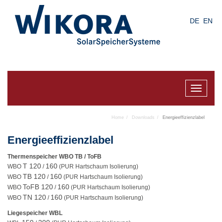
Skip
to
DE
EN
main
content
Toggle
navigat
Home
Downloads
Energieeffizienzlabel
Energieeffizienzlabel
Thermenspeicher WBO TB / ToFB
T 120
160
WBO
/
(PUR Hartschaum Isolierung)
TB 120
160
WBO
/
(PUR Hartschaum Isolierung)
ToFB 120
160
WBO
/
(PUR Hartschaum Isolierung)
TN 120
160
WBO
/
(PUR Hartschaum Isolierung)
Liegespeicher WBL