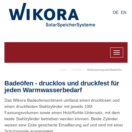
Skip
to
DE
EN
main
content
Toggle
navigat
Home
Produkte
Heißwassergeräte/Badeöfen
Badeöfen - drucklos und druckfest für
jeden Warmwasserbedarf
Das Wikora Badeofensortiment umfasst einen drucklosen und
einen druckfesten Stahlzylinder mit jeweils 100l
Fassungsvolumen sowie einen Holz/Kohle-Untersatz, mit dem
beide Stahlzylinder betrieben werden können. Beide Zylinder
weisen eine Güte gesicherte Emaillierung auf und sind mit einer
Schutzanode ausgestattet.