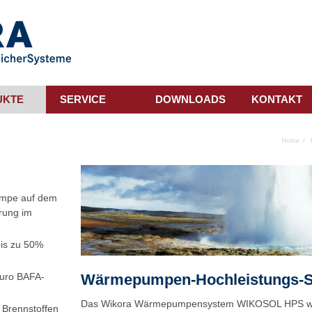
UKTE
SERVICE
DOWNLOADS
KONTAKT
Home
umpe auf dem
rung im
is zu 50%
uro BAFA-
Wärmepumpen-Hochleistungs-
Das Wikora Wärmepumpensystem WIKOSOL HPS wur
 Brennstoffen