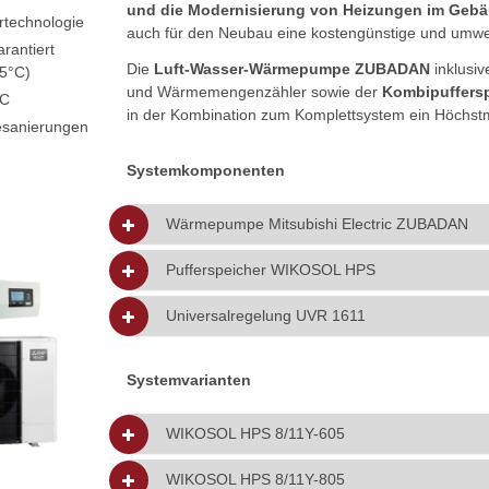
und die Modernisierung von Heizungen im Ge
rtechnologie
auch für den Neubau eine kostengünstige und umwelt
rantiert
Die
Luft-Wasser-Wärmepumpe ZUBADAN
inklusi
15°C)
und Wärmemengenzähler sowie der
Kombipuffers
°C
in der Kombination zum Komplettsystem ein Höchstm
esanierungen
Systemkomponenten
Wärmepumpe Mitsubishi Electric ZUBADAN
Pufferspeicher WIKOSOL HPS
Universalregelung UVR 1611
Systemvarianten
WIKOSOL HPS 8/11Y-605
WIKOSOL HPS 8/11Y-805