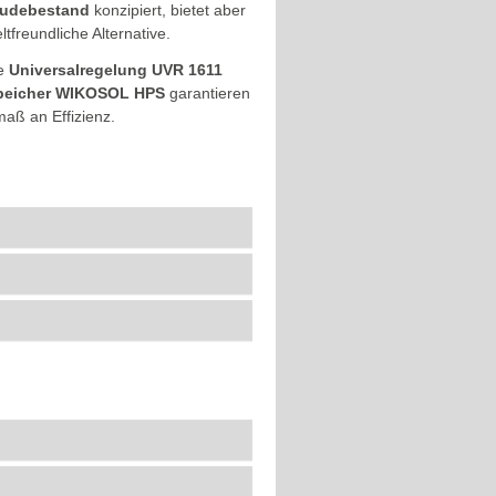
bäudebestand
konzipiert, bietet aber
freundliche Alternative.
ve
Universalregelung UVR 1611
peicher WIKOSOL HPS
garantieren
aß an Effizienz.