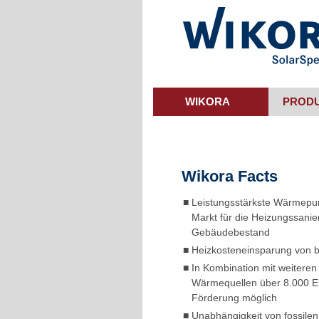
Skip
to
main
content
WIKORA
PROD
Wikora Facts
■
Leistungsstärkste Wärmep
Markt für die Heizungssanie
Gebäudebestand
■
Heizkosteneinsparung von b
■
In Kombination mit weiteren
Wärmequellen über 8.000 E
Förderung möglich
■
Unabhängigkeit von fossilen