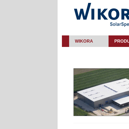
Skip
to
main
content
WIKORA
PROD