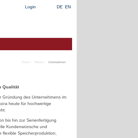
Login
DE
EN
Home
Wikora
Unternehmen
 Qualität
der Gründung des Unternehmens im
kora heute für hochwertige
ht.
on bis hin zur Serienfertigung
uelle Kundenwünsche und
e flexible Speicherproduktion,