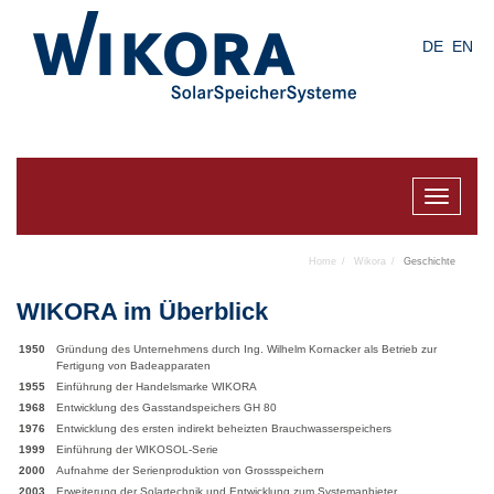
Skip
to
DE
EN
main
content
Toggle
navigat
Home
Wikora
Geschichte
WIKORA im Überblick
1950
Gründung des Unternehmens durch Ing. Wilhelm Kornacker als Betrieb zur
Fertigung von Badeapparaten
1955
Einführung der Handelsmarke WIKORA
1968
Entwicklung des Gasstandspeichers GH 80
1976
Entwicklung des ersten indirekt beheizten Brauchwasserspeichers
1999
Einführung der WIKOSOL-Serie
2000
Aufnahme der Serienproduktion von Grossspeichern
2003
Erweiterung der Solartechnik und Entwicklung zum Systemanbieter