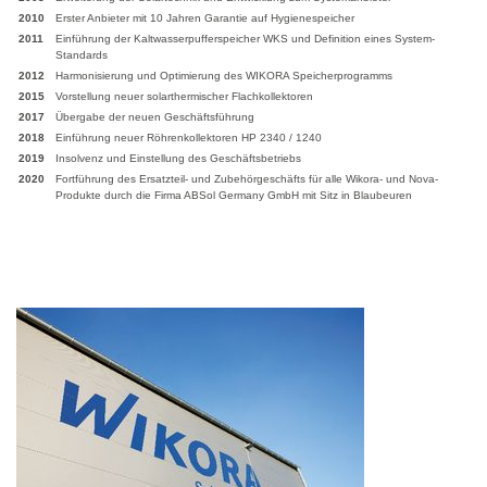
2010
Erster Anbieter mit 10 Jahren Garantie auf Hygienespeicher
2011
Einführung der Kaltwasserpufferspeicher WKS und Definition eines System-
Standards
2012
Harmonisierung und Optimierung des WIKORA Speicherprogramms
2015
Vorstellung neuer solarthermischer Flachkollektoren
2017
Übergabe der neuen Geschäftsführung
2018
Einführung neuer Röhrenkollektoren HP 2340 / 1240
2019
Insolvenz und Einstellung des Geschäftsbetriebs
2020
Fortführung des Ersatzteil- und Zubehörgeschäfts für alle Wikora- und Nova-
Produkte durch die Firma ABSol Germany GmbH mit Sitz in Blaubeuren