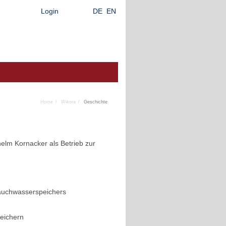
Login
DE
EN
Home
Wikora
Geschichte
lm Kornacker als Betrieb zur
rauchwasserspeichers
eichern