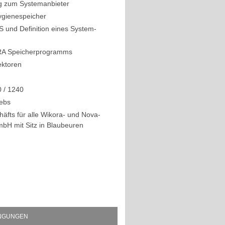
ng zum Systemanbieter
Hygienespeicher
 und Definition eines System-
RA Speicherprogramms
ektoren
 / 1240
iebs
äfts für alle Wikora- und Nova-
bH mit Sitz in Blaubeuren
INGUNGEN