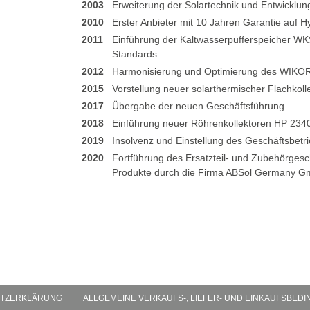
2003
Erweiterung der Solartechnik und Entwicklu
2010
Erster Anbieter mit 10 Jahren Garantie auf 
2011
Einführung der Kaltwasserpufferspeicher WKS
Standards
2012
Harmonisierung und Optimierung des WIKO
2015
Vorstellung neuer solarthermischer Flachkoll
2017
Übergabe der neuen Geschäftsführung
2018
Einführung neuer Röhrenkollektoren HP 2340
2019
Insolvenz und Einstellung des Geschäftsbetr
2020
Fortführung des Ersatzteil- und Zubehörgesch
Produkte durch die Firma ABSol Germany Gm
TZERKLÄRUNG
ALLGEMEINE VERKAUFS-, LIEFER- UND EINKAUFSBED