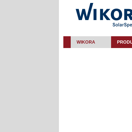
Skip
to
main
content
WIKORA
PROD