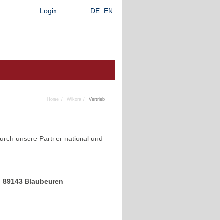
Login
DE
EN
Home
Wikora
Vertrieb
rch unsere Partner national und
, 89143 Blaubeuren